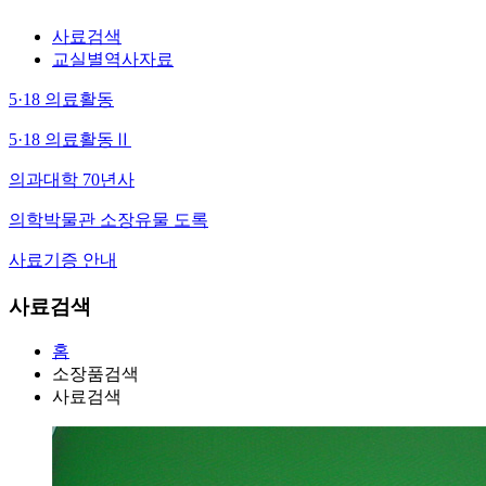
사료검색
교실별역사자료
5·18 의료활동
5·18 의료활동Ⅱ
의과대학 70년사
의학박물관 소장유물 도록
사료기증 안내
사료검색
홈
소장품검색
사료검색