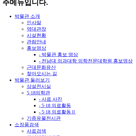
주메뉴입니다.
박물관 소개
인사말
역대관장
시설현황
관람안내
홍보영상
- 박물관 홍보 영상
- 전남대 의과대학 의학전문대학원 홍보영상
근대문화유산
찾아오시는 길
박물관 둘러보기
상설전시실
5·18의학관
- 사료 사진
- 5·18 의료활동
- 5·18 의료활동Ⅱ
기증유물전시관
소장품검색
사료검색