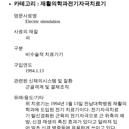
카테고리 : 재활의학과
전기자극치료기
영문사료명
Electric stimulation
사료의 재질
쇠
구분
비수술적 치료기기
구입연도
1994.1.13
관련된 신체의시스템 및 질환
근골격계 및 결체조직
유래/용도/기타
위 치료기는 1994년 1월 13일 전남대학병원 재활의
학과에 도입된 전기 치료기이다. 전기자극치료
기 탈신경화된 근육의 전기자극으로 근 위축의 예
방, 신경 재생의 촉진 효과가 있다고 알려져 있
어 말초 신경 병증등에 유용하게 쓰이고 있다.