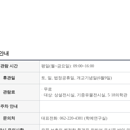
안내
관람 시간
평일(월~금요일): 09:00~16:00
휴관일
토, 일, 법정공휴일, 개교기념일(6월9일)
· 무료
관람료
· 대상: 상설전시실, 기증유물전시실, 5·18의학관
주차 안내
문의처
대표전화: 062-220-4381 (학예연구실)