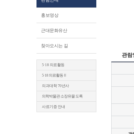
관람안내
홍보영상
근대문화유산
찾아오시는 길
관람
5·18 의료활동
5·18 의료활동Ⅱ
의과대학 70년사
의학박물관 소장유물 도록
사료기증 안내