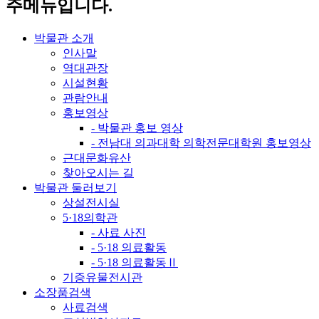
주메뉴입니다.
박물관 소개
인사말
역대관장
시설현황
관람안내
홍보영상
- 박물관 홍보 영상
- 전남대 의과대학 의학전문대학원 홍보영상
근대문화유산
찾아오시는 길
박물관 둘러보기
상설전시실
5·18의학관
- 사료 사진
- 5·18 의료활동
- 5·18 의료활동Ⅱ
기증유물전시관
소장품검색
사료검색