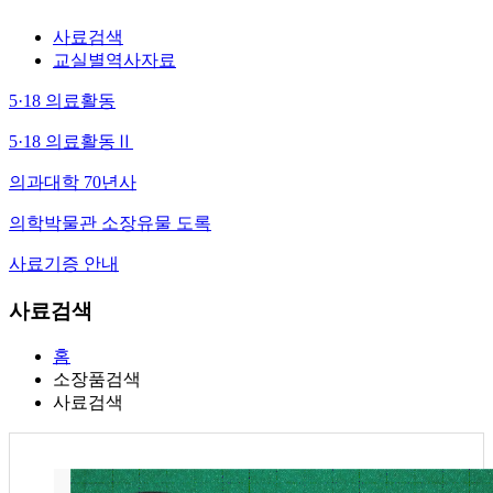
사료검색
교실별역사자료
5·18 의료활동
5·18 의료활동Ⅱ
의과대학 70년사
의학박물관 소장유물 도록
사료기증 안내
사료검색
홈
소장품검색
사료검색