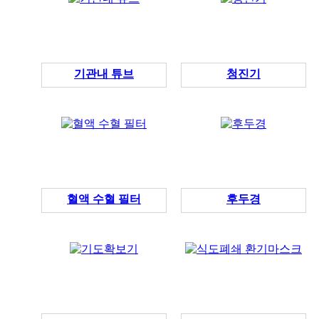
기관내 튜브
청진기
혈액 수혈 필터
후두경