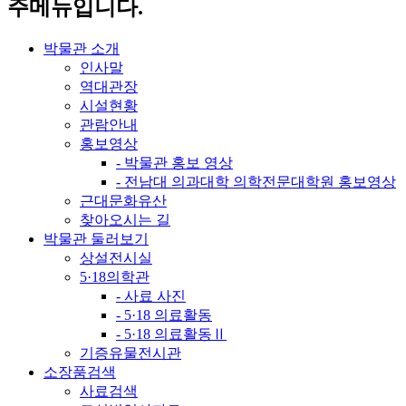
주메뉴입니다.
박물관 소개
인사말
역대관장
시설현황
관람안내
홍보영상
- 박물관 홍보 영상
- 전남대 의과대학 의학전문대학원 홍보영상
근대문화유산
찾아오시는 길
박물관 둘러보기
상설전시실
5·18의학관
- 사료 사진
- 5·18 의료활동
- 5·18 의료활동Ⅱ
기증유물전시관
소장품검색
사료검색