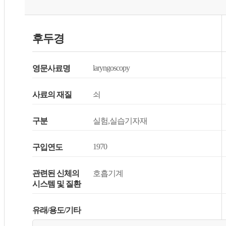
후두경
laryngoscopy
영문사료명
사료의 재질
쇠
구분
실험,실습기자재
1970
구입연도
관련된 신체의
호흡기계
시스템 및 질환
유래/용도/기타