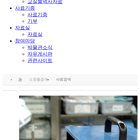
교실별역사자료
사료기증
사료기증
기부
자료실
자료실
참여마당
박물관소식
자유게시판
관련사이트
홈
소장품검색
사료검색