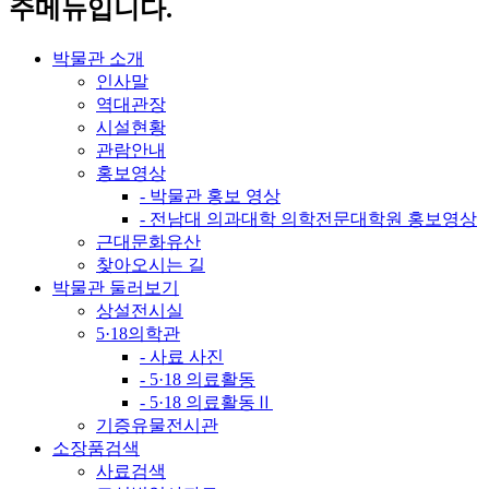
주메뉴입니다.
박물관 소개
인사말
역대관장
시설현황
관람안내
홍보영상
- 박물관 홍보 영상
- 전남대 의과대학 의학전문대학원 홍보영상
근대문화유산
찾아오시는 길
박물관 둘러보기
상설전시실
5·18의학관
- 사료 사진
- 5·18 의료활동
- 5·18 의료활동Ⅱ
기증유물전시관
소장품검색
사료검색