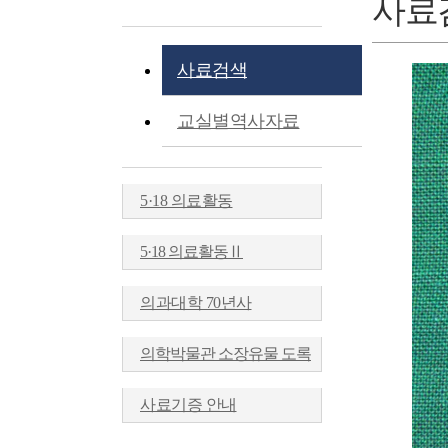
사료
사료검색
교실별역사자료
5·18 의료활동
5·18 의료활동Ⅱ
의과대학 70년사
의학박물관 소장유물 도록
사료기증 안내