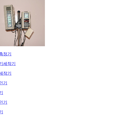
측정기
세작기
기
기