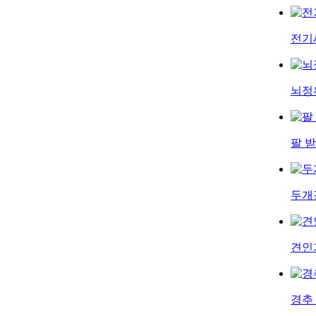
전기
뇌정
팔 
두개
견인
경추