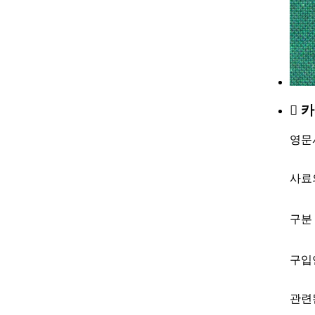
카
영문
사료
구분
구입
관련