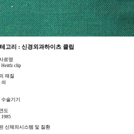
테고리 : 신경외과
하이츠 클립
사료명
Heitfz clip
의 재질
쇠
수술기기
연도
1985
된 신체의시스템 및 질환