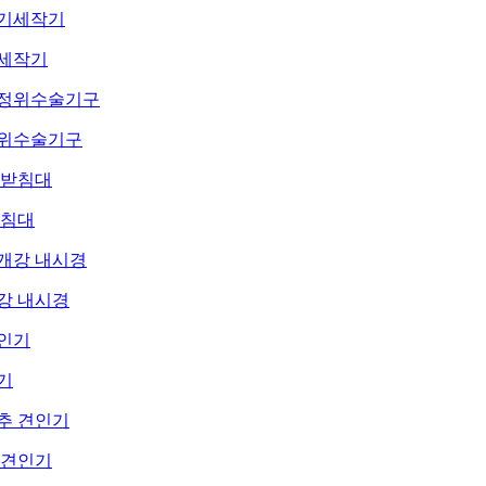
세작기
위수술기구
받침대
강 내시경
기
 견인기