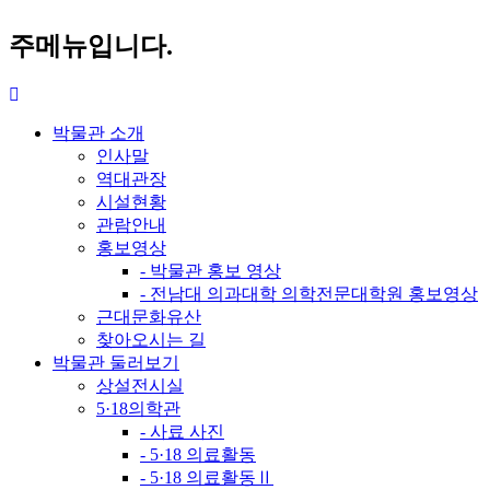
주메뉴입니다.
박물관 소개
인사말
역대관장
시설현황
관람안내
홍보영상
- 박물관 홍보 영상
- 전남대 의과대학 의학전문대학원 홍보영상
근대문화유산
찾아오시는 길
박물관 둘러보기
상설전시실
5·18의학관
- 사료 사진
- 5·18 의료활동
- 5·18 의료활동Ⅱ