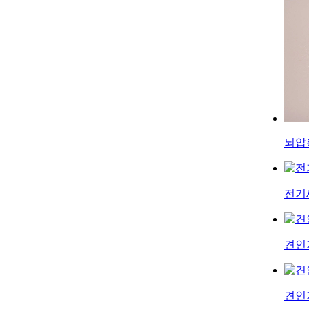
뇌압
전기
견인
견인