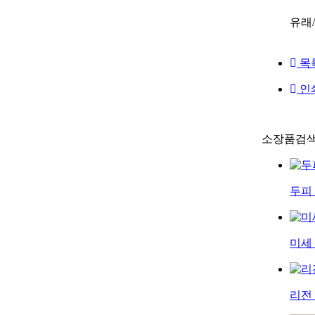
유래
목
인
소장품검색
두피
미세
리전