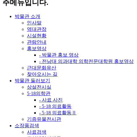
주메뉴입니다.
박물관 소개
인사말
역대관장
시설현황
관람안내
홍보영상
- 박물관 홍보 영상
- 전남대 의과대학 의학전문대학원 홍보영상
근대문화유산
찾아오시는 길
박물관 둘러보기
상설전시실
5·18의학관
- 사료 사진
- 5·18 의료활동
- 5·18 의료활동Ⅱ
기증유물전시관
소장품검색
사료검색