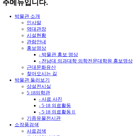
주메뉴입니다.
박물관 소개
인사말
역대관장
시설현황
관람안내
홍보영상
- 박물관 홍보 영상
- 전남대 의과대학 의학전문대학원 홍보영상
근대문화유산
찾아오시는 길
박물관 둘러보기
상설전시실
5·18의학관
- 사료 사진
- 5·18 의료활동
- 5·18 의료활동Ⅱ
기증유물전시관
소장품검색
사료검색