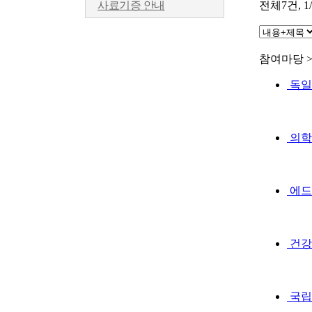
전체
7
건, 
사료기증 안내
참여마당 
독일의학
의학사박
에드러 
건강과 
국립