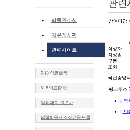
관련
박물관소식
참여마당 
자유게시판
작성자
관련사이트
작성일
구분
조회
5·18 의료활동
국립중앙
5·18 의료활동Ⅱ
링크주소
목
의과대학 70년사
인
의학박물관 소장유물 도록