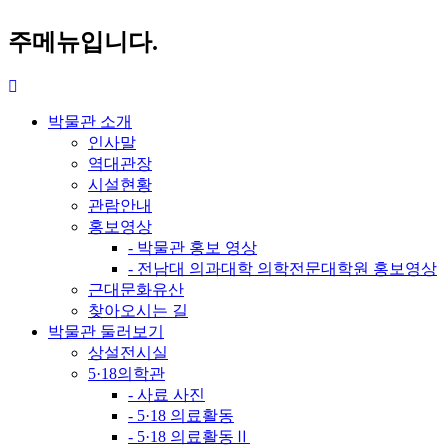
주메뉴입니다.
박물관 소개
인사말
역대관장
시설현황
관람안내
홍보영상
- 박물관 홍보 영상
- 전남대 의과대학 의학전문대학원 홍보영상
근대문화유산
찾아오시는 길
박물관 둘러보기
상설전시실
5·18의학관
- 사료 사진
- 5·18 의료활동
- 5·18 의료활동Ⅱ