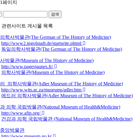
1/1페이지
> 관련사이트 게시물 목록
사박물관(The German of The History of Medicine)
http://www2.ingolstadt.de/startseite.phtml
독일의학사박물관(The German of The History of Medicine)
물관(Museum of The History of Medicine)
http://www.pagesjaunes.fr/
의학사박물관(Museum of The History of Medicine)
의학사박물관(Adler Museum of The History of Medicine)
http://www.wits.ac.za/museums/adler.htm
에드러 의학사박물관(Adler Museum of The History of Medicine)
의학 국립박물관(National Museum of Health&Medicine)
http://www.afip.org/
건강과 의학 국립박물관 (National Museum of Health&Medicine)
중앙박물관
http://www.museum.go.kr