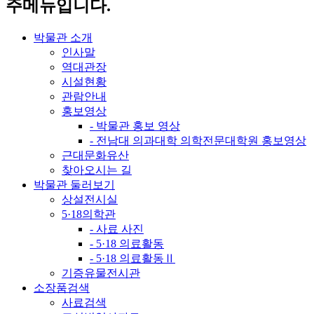
주메뉴입니다.
박물관 소개
인사말
역대관장
시설현황
관람안내
홍보영상
- 박물관 홍보 영상
- 전남대 의과대학 의학전문대학원 홍보영상
근대문화유산
찾아오시는 길
박물관 둘러보기
상설전시실
5·18의학관
- 사료 사진
- 5·18 의료활동
- 5·18 의료활동Ⅱ
기증유물전시관
소장품검색
사료검색