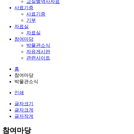
교실별역사자료
사료기증
사료기증
기부
자료실
자료실
참여마당
박물관소식
자유게시판
관련사이트
홈
참여마당
박물관소식
인쇄
글자크기
글자크게
글자작게
참여마당