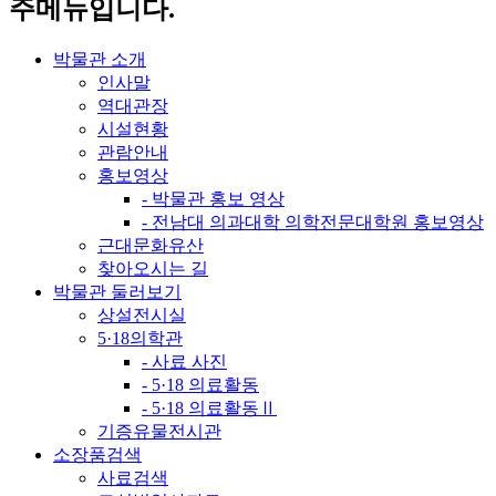
주메뉴입니다.
박물관 소개
인사말
역대관장
시설현황
관람안내
홍보영상
- 박물관 홍보 영상
- 전남대 의과대학 의학전문대학원 홍보영상
근대문화유산
찾아오시는 길
박물관 둘러보기
상설전시실
5·18의학관
- 사료 사진
- 5·18 의료활동
- 5·18 의료활동Ⅱ
기증유물전시관
소장품검색
사료검색