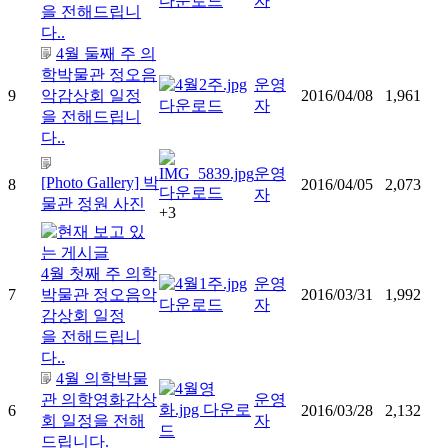
자
을 전해드립니
다..
4월 둘째 주 의
학박물관 정오음
운영
9
악감상회 일정
2016/04/08
1,961
자
을 전해드립니
다..
운영
[Photo Gallery] 박
8
2016/04/05
2,073
자
물관 정원 사진
+3
4월 첫째 주 의학
운영
7
박물관 정오음악
2016/03/31
1,992
자
감상회 일정
을 전해드립니
다..
4월 의학박물
관 의학영화감상
운영
6
2016/03/28
2,132
회 일정을 전해
자
드립니다.