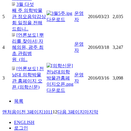
3월 다섯
째 주 의학박물
운영
5
관 정오음악감상
2016/03/23
2,035
자
회 일정을 전해
드립니..
[언론보도] 뿌
리를 찾아서| 자
운영
4
혜의원, 광주 최
2016/03/18
3,247
자
초 관립병
원 (의..
[언론보도] 전
남대 의학박물
운영
3
2016/03/16
3,098
관 홈페이지 오
자
픈 (의학신문)
목록
맨처음
이전 3페이지
10
11
12
다음 3페이지
마지막
ENGLISH
로그인