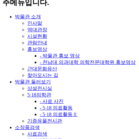
주메뉴입니다.
박물관 소개
인사말
역대관장
시설현황
관람안내
홍보영상
- 박물관 홍보 영상
- 전남대 의과대학 의학전문대학원 홍보영상
근대문화유산
찾아오시는 길
박물관 둘러보기
상설전시실
5·18의학관
- 사료 사진
- 5·18 의료활동
- 5·18 의료활동Ⅱ
기증유물전시관
소장품검색
사료검색