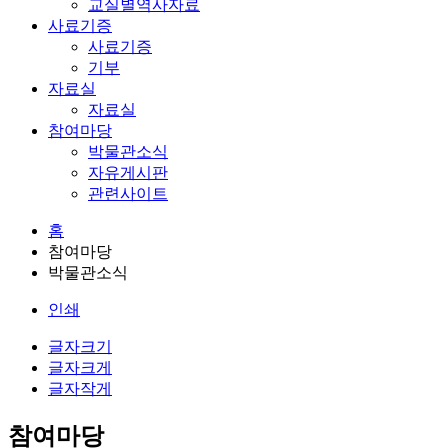
교실별역사자료
사료기증
사료기증
기부
자료실
자료실
참여마당
박물관소식
자유게시판
관련사이트
홈
참여마당
박물관소식
인쇄
글자크기
글자크게
글자작게
참여마당