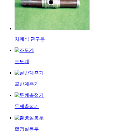
차폐식 관구통
조도계
골반계측기
두께측정기
촬영실봉투