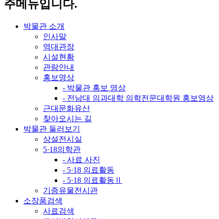
주메뉴입니다.
박물관 소개
인사말
역대관장
시설현황
관람안내
홍보영상
- 박물관 홍보 영상
- 전남대 의과대학 의학전문대학원 홍보영상
근대문화유산
찾아오시는 길
박물관 둘러보기
상설전시실
5·18의학관
- 사료 사진
- 5·18 의료활동
- 5·18 의료활동Ⅱ
기증유물전시관
소장품검색
사료검색