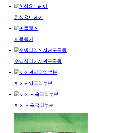
현상용트레이
필름행거
수냉식열전자관구물통
X-선관양극일부분
X-선 관음극일부분