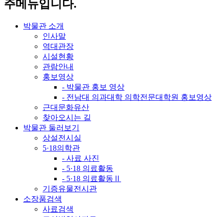
주메뉴입니다.
박물관 소개
인사말
역대관장
시설현황
관람안내
홍보영상
- 박물관 홍보 영상
- 전남대 의과대학 의학전문대학원 홍보영상
근대문화유산
찾아오시는 길
박물관 둘러보기
상설전시실
5·18의학관
- 사료 사진
- 5·18 의료활동
- 5·18 의료활동Ⅱ
기증유물전시관
소장품검색
사료검색