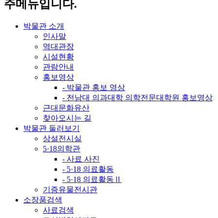
주메뉴입니다.
박물관 소개
인사말
역대관장
시설현황
관람안내
홍보영상
- 박물관 홍보 영상
- 전남대 의과대학 의학전문대학원 홍보영상
근대문화유산
찾아오시는 길
박물관 둘러보기
상설전시실
5·18의학관
- 사료 사진
- 5·18 의료활동
- 5·18 의료활동Ⅱ
기증유물전시관
소장품검색
사료검색