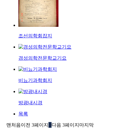
조선의학회잡지
경성의학전문학교기요
비뇨기과학회지
방광내시경
목록
맨처음
이전 3페이지
1
다음 3페이지
마지막