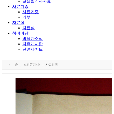
교실별역사자료
사료기증
사료기증
기부
자료실
자료실
참여마당
박물관소식
자유게시판
관련사이트
홈
소장품검색
사료검색