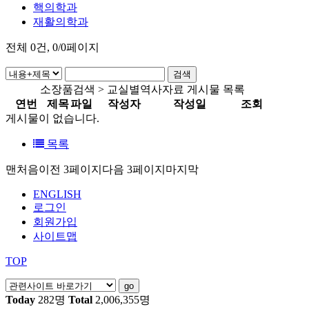
핵의학과
재활의학과
전체
0
건, 0/0페이지
소장품검색 > 교실별역사자료 게시물 목록
연번
제목
파일
작성자
작성일
조회
게시물이 없습니다.
목록
맨처음
이전 3페이지
다음 3페이지
마지막
ENGLISH
로그인
회원가입
사이트맵
TOP
Today
282명
Total
2,006,355명