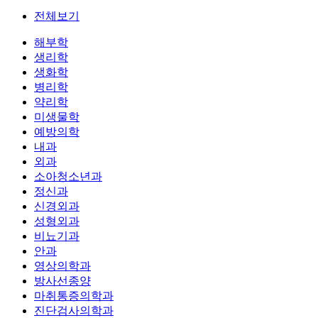
전체보기
해부학
생리학
생화학
병리학
약리학
미생물학
예방의학
내과
외과
소아청소년과
정신과
신경외과
성형외과
비뇨기과
안과
영상의학과
방사선종양
마취통증의학과
진단검사의학과