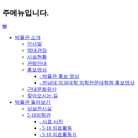
주메뉴입니다.
박물관 소개
인사말
역대관장
시설현황
관람안내
홍보영상
- 박물관 홍보 영상
- 전남대 의과대학 의학전문대학원 홍보영상
근대문화유산
찾아오시는 길
박물관 둘러보기
상설전시실
5·18의학관
- 사료 사진
- 5·18 의료활동
- 5·18 의료활동Ⅱ