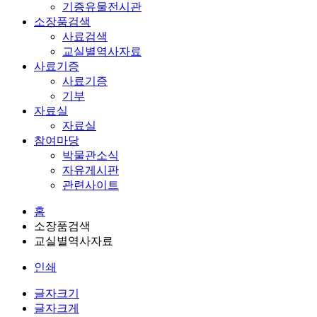
기증유물전시관
소장품검색
사료검색
교실별역사자료
사료기증
사료기증
기부
자료실
자료실
참여마당
박물관소식
자유게시판
관련사이트
홈
소장품검색
교실별역사자료
인쇄
글자크기
글자크게