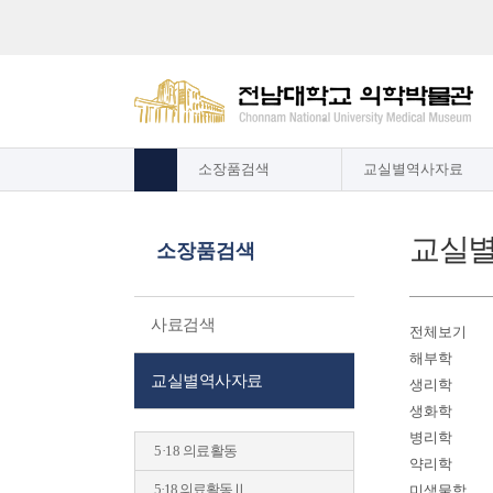
소장품검색
교실별역사자료
교실
소장품검색
사료검색
전체보기
해부학
교실별역사자료
생리학
생화학
병리학
5·18 의료활동
약리학
5·18 의료활동Ⅱ
미생물학