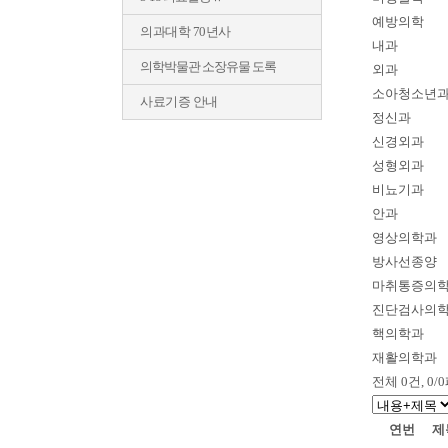
예방의학
의과대학 70년사
내과
의학박물관 소장유물 도록
외과
소아청소년
사료기증 안내
정신과
신경외과
성형외과
비뇨기과
안과
영상의학과
방사선종양
마취통증의
진단검사의
핵의학과
재활의학과
전체
0
건, 0
연번
제