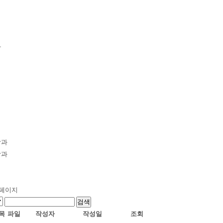
과
학과
학과
/0페이지
목
파일
작성자
작성일
조회