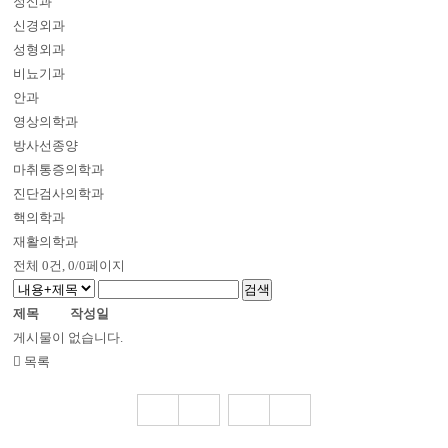
정신과
신경외과
성형외과
비뇨기과
안과
영상의학과
방사선종양
마취통증의학과
진단검사의학과
핵의학과
재활의학과
전체
0
건, 0/0페이지
제목
작성일
게시물이 없습니다.
목록