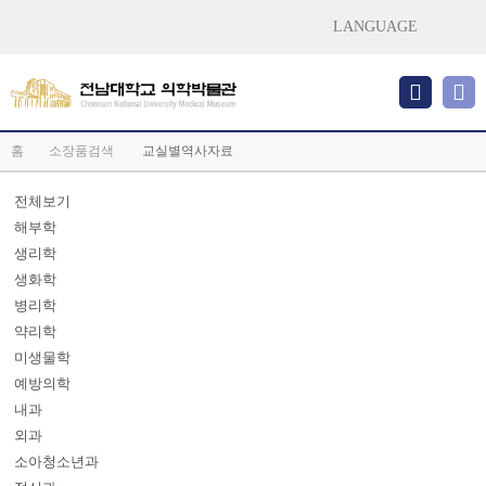
LANGUAGE
홈
소장품검색
교실별역사자료
전체보기
해부학
생리학
생화학
병리학
약리학
미생물학
예방의학
내과
외과
소아청소년과