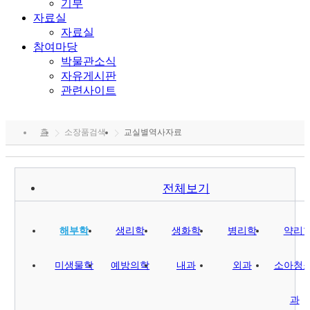
기부
자료실
자료실
참여마당
박물관소식
자유게시판
관련사이트
홈
소장품검색
교실별역사자료
전체보기
해부학
생리학
생화학
병리학
약리
미생물학
예방의학
내과
외과
소아청
과