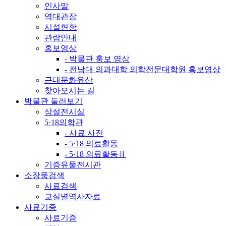
인사말
역대관장
시설현황
관람안내
홍보영상
- 박물관 홍보 영상
- 전남대 의과대학 의학전문대학원 홍보영상
근대문화유산
찾아오시는 길
박물관 둘러보기
상설전시실
5·18의학관
- 사료 사진
- 5·18 의료활동
- 5·18 의료활동Ⅱ
기증유물전시관
소장품검색
사료검색
교실별역사자료
사료기증
사료기증