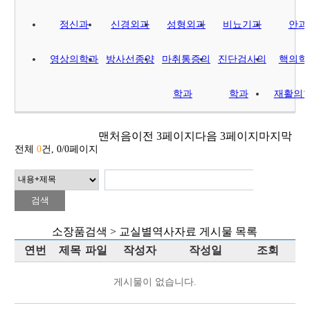
정신과
신경외과
성형외과
비뇨기과
안과
영상의학과
방사선종양
마취통증의
진단검사의
핵의학
학과
학과
재활의
맨처음
이전 3페이지
다음 3페이지
마지막
전체
0
건, 0/0페이지
소장품검색 > 교실별역사자료 게시물 목록
연번
제목
파일
작성자
작성일
조회
게시물이 없습니다.