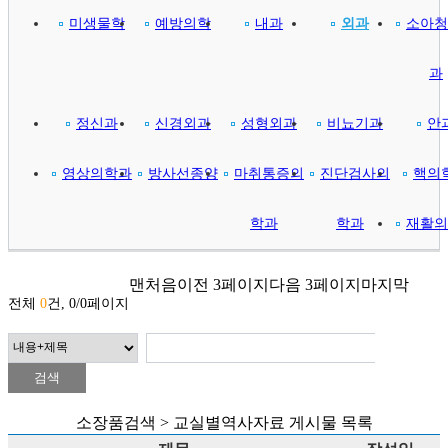
미생물학
예방의학
내과
외과
소아청
과
정신과
신경외과
성형외과
비뇨기과
안
영상의학과
방사선종양
마취통증의
진단검사의
핵의
학과
학과
재활의
맨처음
이전 3페이지
다음 3페이지
마지막
전체
0
건, 0/0페이지
소장품검색 > 교실별역사자료 게시물 목록