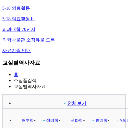
5·18 의료활동
5·18 의료활동Ⅱ
의과대학 70년사
의학박물관 소장유물 도록
사료기증 안내
교실별역사자료
홈
소장품검색
교실별역사자료
전체보기
해부학
생리학
생화학
병리학
약리