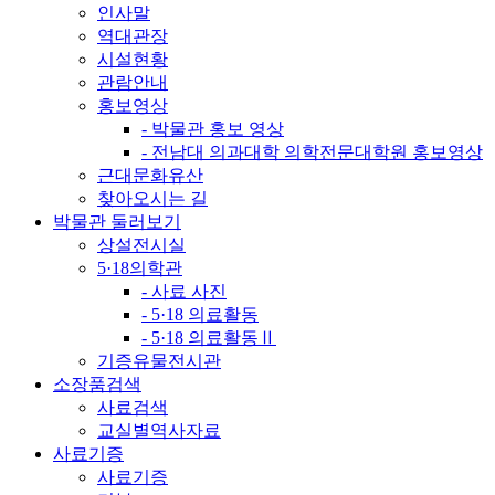
인사말
역대관장
시설현황
관람안내
홍보영상
- 박물관 홍보 영상
- 전남대 의과대학 의학전문대학원 홍보영상
근대문화유산
찾아오시는 길
박물관 둘러보기
상설전시실
5·18의학관
- 사료 사진
- 5·18 의료활동
- 5·18 의료활동Ⅱ
기증유물전시관
소장품검색
사료검색
교실별역사자료
사료기증
사료기증