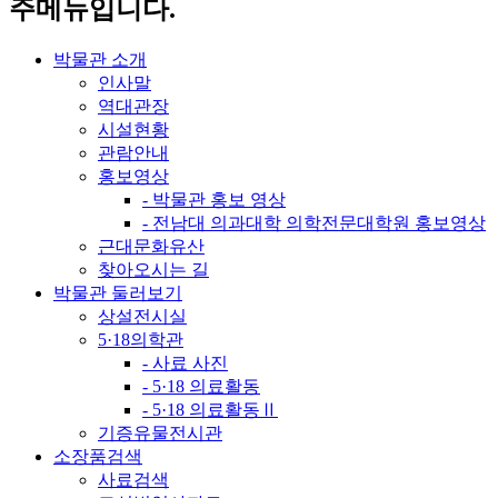
주메뉴입니다.
박물관 소개
인사말
역대관장
시설현황
관람안내
홍보영상
- 박물관 홍보 영상
- 전남대 의과대학 의학전문대학원 홍보영상
근대문화유산
찾아오시는 길
박물관 둘러보기
상설전시실
5·18의학관
- 사료 사진
- 5·18 의료활동
- 5·18 의료활동Ⅱ
기증유물전시관
소장품검색
사료검색