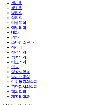
생리학
생화학
병리학
약리학
미생물학
예방의학
내과
외과
소아청소년과
정신과
신경외과
성형외과
비뇨기과
안과
영상의학과
방사선종양
마취통증의학과
진단검사의학과
핵의학과
재활의학과