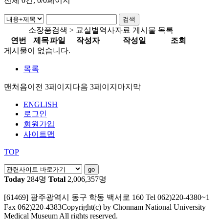
전체
0
건, 0/0페이지
소장품검색 > 교실별역사자료 게시물 목록
연번
제목
파일
작성자
작성일
조회
게시물이 없습니다.
목록
맨처음
이전 3페이지
다음 3페이지
마지막
ENGLISH
로그인
회원가입
사이트맵
TOP
Today
284명
Total
2,006,357명
[61469] 광주광역시 동구 학동 백서로 160
Tel 062)220-4380~1
Fax 062)220-4383
Copyright(c) by Chonnam National University
Medical Museum All rights reserved.