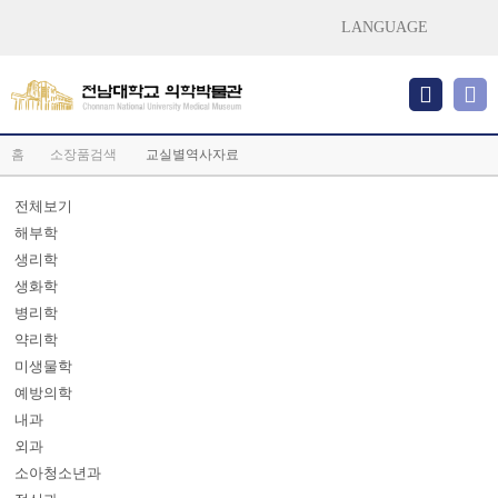
LANGUAGE
홈
소장품검색
교실별역사자료
전체보기
해부학
생리학
생화학
병리학
약리학
미생물학
예방의학
내과
외과
소아청소년과