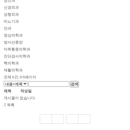
정신과
신경외과
성형외과
비뇨기과
안과
영상의학과
방사선종양
마취통증의학과
진단검사의학과
핵의학과
재활의학과
전체
0
건, 0/0페이지
제목
작성일
게시물이 없습니다.
목록