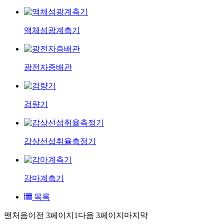
액체섬광계측기
광전자증배관
검량기
갑상선섭취율측정기
감마계측기
목록
맨처음
이전 3페이지
1
다음 3페이지
마지막