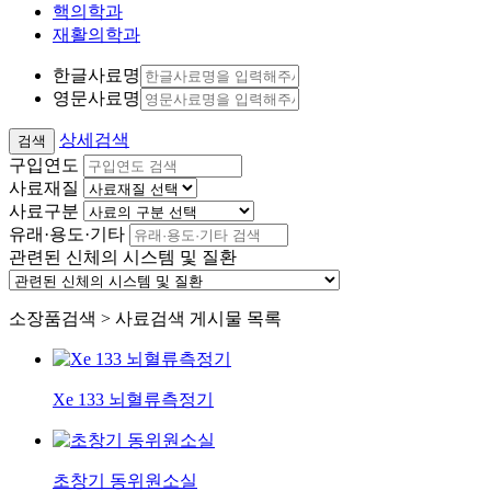
핵의학과
재활의학과
한글사료명
영문사료명
상세검색
구입연도
사료재질
사료구분
유래·용도·기타
관련된 신체의 시스템 및 질환
소장품검색 > 사료검색 게시물 목록
Xe 133 뇌혈류측정기
초창기 동위원소실