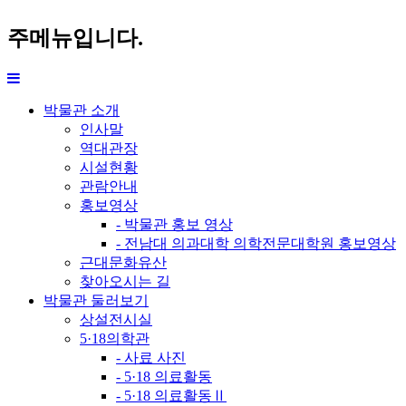
주메뉴입니다.
박물관 소개
인사말
역대관장
시설현황
관람안내
홍보영상
- 박물관 홍보 영상
- 전남대 의과대학 의학전문대학원 홍보영상
근대문화유산
찾아오시는 길
박물관 둘러보기
상설전시실
5·18의학관
- 사료 사진
- 5·18 의료활동
- 5·18 의료활동Ⅱ