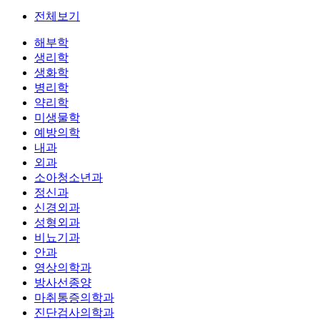
전체보기
해부학
생리학
생화학
병리학
약리학
미생물학
예방의학
내과
외과
소아청소년과
정신과
신경외과
성형외과
비뇨기과
안과
영상의학과
방사선종양
마취통증의학과
진단검사의학과