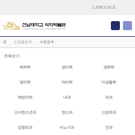
LANGUAGE
홈
소장품검색
사료검색
전체보기
해부학
생리학
생화학
병리학
약리학
미생물학
예방의학
내과
외과
소아청소년과
정신과
신경외과
성형외과
비뇨기과
안과