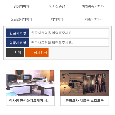
영상의학과
방사선종양
마취통증의학과
진단검사의학과
핵의학과
재활의학과
한글사료명
영문사료명
상세검색
이차원 전산화치료계획 시스템
근접조사 치료용 보조도구