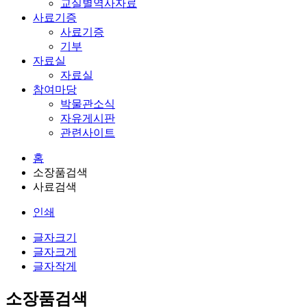
교실별역사자료
사료기증
사료기증
기부
자료실
자료실
참여마당
박물관소식
자유게시판
관련사이트
홈
소장품검색
사료검색
인쇄
글자크기
글자크게
글자작게
소장품검색