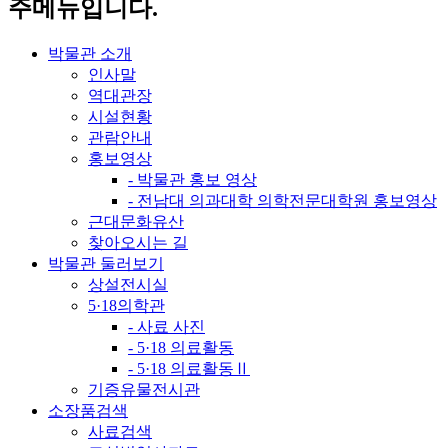
주메뉴입니다.
박물관 소개
인사말
역대관장
시설현황
관람안내
홍보영상
- 박물관 홍보 영상
- 전남대 의과대학 의학전문대학원 홍보영상
근대문화유산
찾아오시는 길
박물관 둘러보기
상설전시실
5·18의학관
- 사료 사진
- 5·18 의료활동
- 5·18 의료활동Ⅱ
기증유물전시관
소장품검색
사료검색