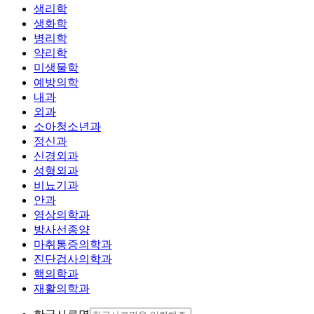
생리학
생화학
병리학
약리학
미생물학
예방의학
내과
외과
소아청소년과
정신과
신경외과
성형외과
비뇨기과
안과
영상의학과
방사선종양
마취통증의학과
진단검사의학과
핵의학과
재활의학과