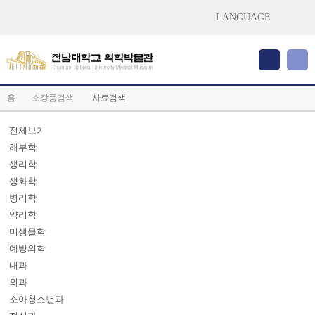
LANGUAGE
홈
소장품검색
사료검색
전체보기
해부학
생리학
생화학
병리학
약리학
미생물학
예방의학
내과
외과
소아청소년과