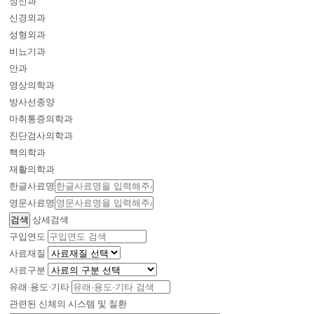
정신과
신경외과
성형외과
비뇨기과
안과
영상의학과
방사선종양
마취통증의학과
진단검사의학과
핵의학과
재활의학과
한글사료명
영문사료명
상세검색
구입연도
사료재질
사료구분
유래·용도·기타
관련된 신체의 시스템 및 질환