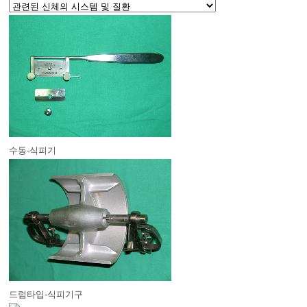
수동-식피기
드럼타입-식피기구