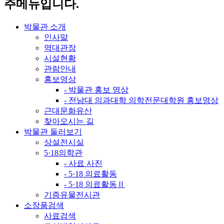
주메뉴입니다.
박물관 소개
인사말
역대관장
시설현황
관람안내
홍보영상
- 박물관 홍보 영상
- 전남대 의과대학 의학전문대학원 홍보영상
근대문화유산
찾아오시는 길
박물관 둘러보기
상설전시실
5·18의학관
- 사료 사진
- 5·18 의료활동
- 5·18 의료활동Ⅱ
기증유물전시관
소장품검색
사료검색