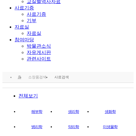
교실별역사자료
사료기증
사료기증
기부
자료실
자료실
참여마당
박물관소식
자유게시판
관련사이트
홈
소장품검색
사료검색
전체보기
해부학
생리학
생화학
병리학
약리학
미생물학