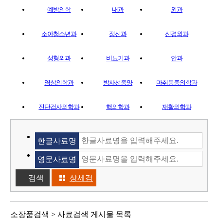
예방의학
내과
외과
소아청소년과
정신과
신경외과
성형외과
비뇨기과
안과
영상의학과
방사선종양
마취통증의학과
진단검사의학과
핵의학과
재활의학과
한글사료명
영문사료명
상세검
색
소장품검색 > 사료검색 게시물 목록