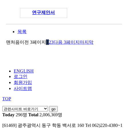
연구제안서
목록
맨처음
이전 3페이지
1
2
3
다음 3페이지
마지막
ENGLISH
로그인
회원가입
사이트맵
TOP
Today
296명
Total
2,006,369명
[61469] 광주광역시 동구 학동 백서로 160
Tel 062)220-4380~1