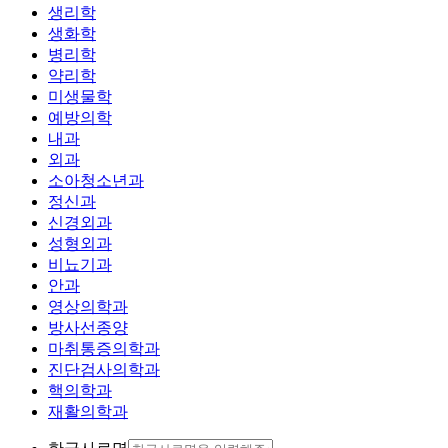
생리학
생화학
병리학
약리학
미생물학
예방의학
내과
외과
소아청소년과
정신과
신경외과
성형외과
비뇨기과
안과
영상의학과
방사선종양
마취통증의학과
진단검사의학과
핵의학과
재활의학과