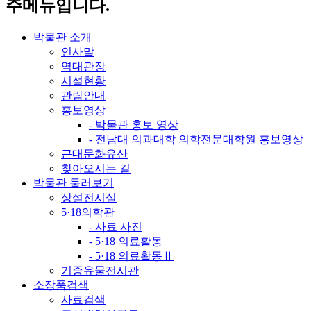
주메뉴입니다.
박물관 소개
인사말
역대관장
시설현황
관람안내
홍보영상
- 박물관 홍보 영상
- 전남대 의과대학 의학전문대학원 홍보영상
근대문화유산
찾아오시는 길
박물관 둘러보기
상설전시실
5·18의학관
- 사료 사진
- 5·18 의료활동
- 5·18 의료활동Ⅱ
기증유물전시관
소장품검색
사료검색