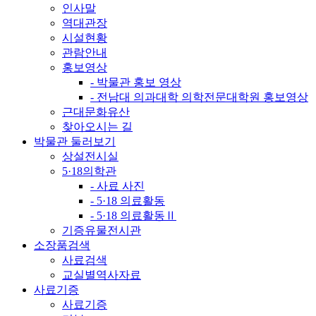
인사말
역대관장
시설현황
관람안내
홍보영상
- 박물관 홍보 영상
- 전남대 의과대학 의학전문대학원 홍보영상
근대문화유산
찾아오시는 길
박물관 둘러보기
상설전시실
5·18의학관
- 사료 사진
- 5·18 의료활동
- 5·18 의료활동Ⅱ
기증유물전시관
소장품검색
사료검색
교실별역사자료
사료기증
사료기증