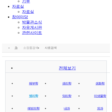
기부
자료실
자료실
참여마당
박물관소식
자유게시판
관련사이트
홈
소장품검색
사료검색
전체보기
해부학
생리학
생화학
병리학
약리학
미생물학
예방의학
내과
외과