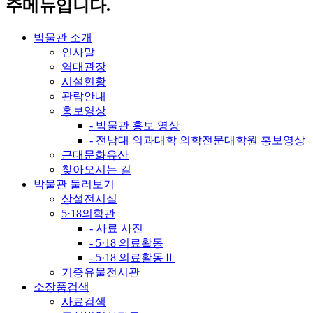
주메뉴입니다.
박물관 소개
인사말
역대관장
시설현황
관람안내
홍보영상
- 박물관 홍보 영상
- 전남대 의과대학 의학전문대학원 홍보영상
근대문화유산
찾아오시는 길
박물관 둘러보기
상설전시실
5·18의학관
- 사료 사진
- 5·18 의료활동
- 5·18 의료활동Ⅱ
기증유물전시관
소장품검색
사료검색