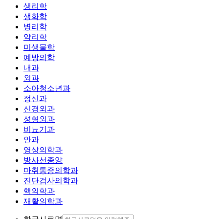
생리학
생화학
병리학
약리학
미생물학
예방의학
내과
외과
소아청소년과
정신과
신경외과
성형외과
비뇨기과
안과
영상의학과
방사선종양
마취통증의학과
진단검사의학과
핵의학과
재활의학과