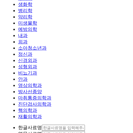
생화학
병리학
약리학
미생물학
예방의학
내과
외과
소아청소년과
정신과
신경외과
성형외과
비뇨기과
안과
영상의학과
방사선종양
마취통증의학과
진단검사의학과
핵의학과
재활의학과
한글사료명