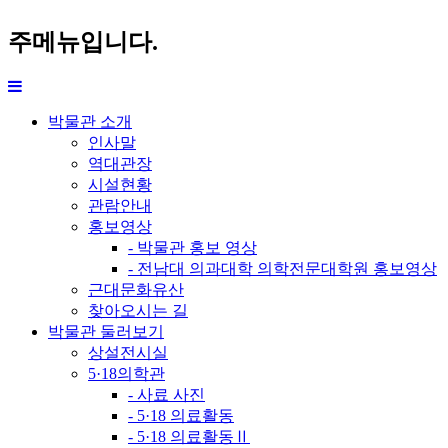
주메뉴입니다.
박물관 소개
인사말
역대관장
시설현황
관람안내
홍보영상
- 박물관 홍보 영상
- 전남대 의과대학 의학전문대학원 홍보영상
근대문화유산
찾아오시는 길
박물관 둘러보기
상설전시실
5·18의학관
- 사료 사진
- 5·18 의료활동
- 5·18 의료활동Ⅱ