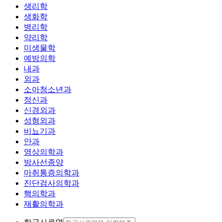
생리학
생화학
병리학
약리학
미생물학
예방의학
내과
외과
소아청소년과
정신과
신경외과
성형외과
비뇨기과
안과
영상의학과
방사선종양
마취통증의학과
진단검사의학과
핵의학과
재활의학과