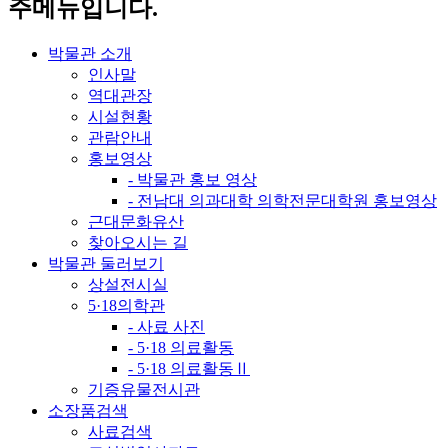
주메뉴입니다.
박물관 소개
인사말
역대관장
시설현황
관람안내
홍보영상
- 박물관 홍보 영상
- 전남대 의과대학 의학전문대학원 홍보영상
근대문화유산
찾아오시는 길
박물관 둘러보기
상설전시실
5·18의학관
- 사료 사진
- 5·18 의료활동
- 5·18 의료활동Ⅱ
기증유물전시관
소장품검색
사료검색