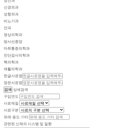
정신과
신경외과
성형외과
비뇨기과
안과
영상의학과
방사선종양
마취통증의학과
진단검사의학과
핵의학과
재활의학과
한글사료명
영문사료명
상세검색
구입연도
사료재질
사료구분
유래·용도·기타
관련된 신체의 시스템 및 질환