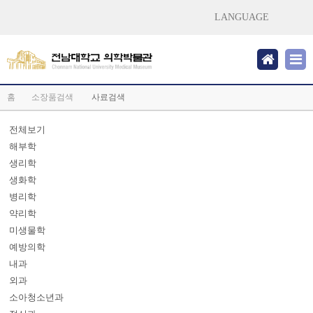
LANGUAGE
홈
소장품검색
사료검색
전체보기
해부학
생리학
생화학
병리학
약리학
미생물학
예방의학
내과
외과
소아청소년과