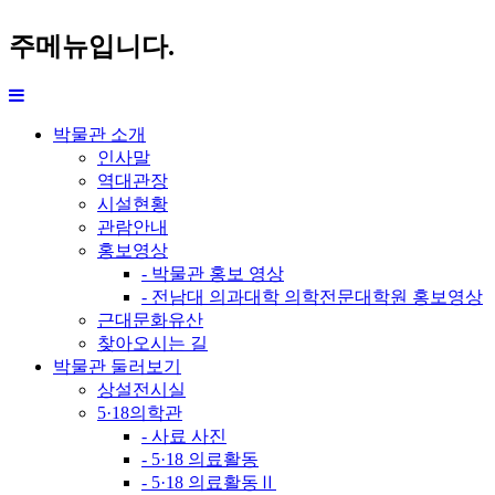
주메뉴입니다.
박물관 소개
인사말
역대관장
시설현황
관람안내
홍보영상
- 박물관 홍보 영상
- 전남대 의과대학 의학전문대학원 홍보영상
근대문화유산
찾아오시는 길
박물관 둘러보기
상설전시실
5·18의학관
- 사료 사진
- 5·18 의료활동
- 5·18 의료활동Ⅱ