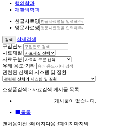
핵의학과
재활의학과
한글사료명
영문사료명
상세검색
구입연도
사료재질
사료구분
유래·용도·기타
관련된 신체의 시스템 및 질환
소장품검색 > 사료검색 게시물 목록
게시물이 없습니다.
목록
맨처음
이전 3페이지
다음 3페이지
마지막