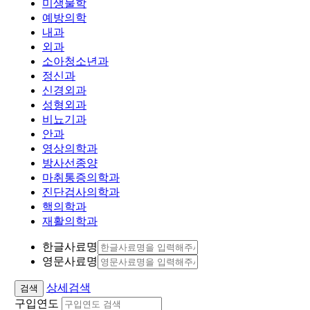
미생물학
예방의학
내과
외과
소아청소년과
정신과
신경외과
성형외과
비뇨기과
안과
영상의학과
방사선종양
마취통증의학과
진단검사의학과
핵의학과
재활의학과
한글사료명
영문사료명
상세검색
구입연도