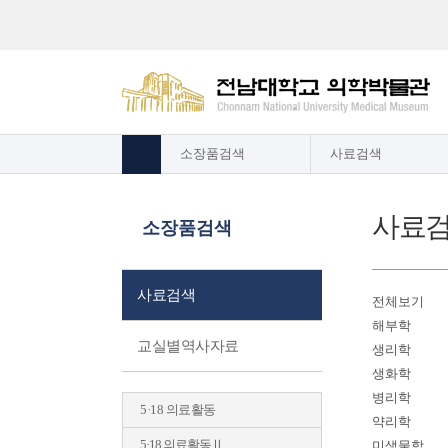
소장품검색
사료검색
사료
소장품검색
사료검색
전체보기
해부학
교실별역사자료
생리학
생화학
병리학
5·18 의료활동
약리학
5·18 의료활동Ⅱ
미생물학