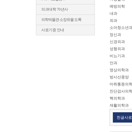
예방의학
의과대학 70년사
내과
의학박물관 소장유물 도록
외과
소아청소년
사료기증 안내
정신과
신경외과
성형외과
비뇨기과
안과
영상의학과
방사선종양
마취통증의
진단검사의
핵의학과
재활의학과
한글사료