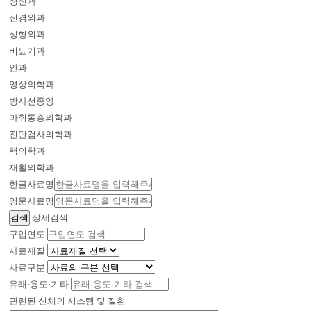
정신과
신경외과
성형외과
비뇨기과
안과
영상의학과
방사선종양
마취통증의학과
진단검사의학과
핵의학과
재활의학과
한글사료명
영문사료명
상세검색
구입연도
사료재질
사료구분
유래·용도·기타
관련된 신체의 시스템 및 질환