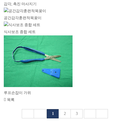
감각, 촉진 마사지기
공간감각훈련적목꽂이
식사보조 종합 세트
루프손잡이 가위
목록
1
2
3