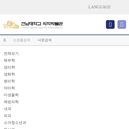
LANGUAGE
홈
소장품검색
사료검색
전체보기
해부학
생리학
생화학
병리학
약리학
미생물학
예방의학
내과
외과
소아청소년과