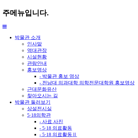
주메뉴입니다.
박물관 소개
인사말
역대관장
시설현황
관람안내
홍보영상
- 박물관 홍보 영상
- 전남대 의과대학 의학전문대학원 홍보영상
근대문화유산
찾아오시는 길
박물관 둘러보기
상설전시실
5·18의학관
- 사료 사진
- 5·18 의료활동
- 5·18 의료활동Ⅱ