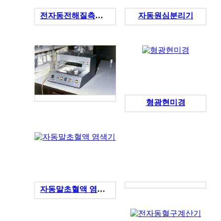
전자동전해질측정기
자동원심분리기
형광현미경
자동말초혈액 염색기