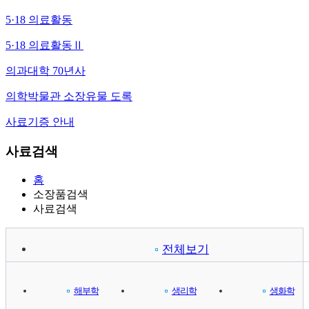
5·18 의료활동
5·18 의료활동Ⅱ
의과대학 70년사
의학박물관 소장유물 도록
사료기증 안내
사료검색
홈
소장품검색
사료검색
전체보기
해부학
생리학
생화학