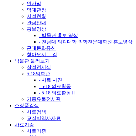
인사말
역대관장
시설현황
관람안내
홍보영상
- 박물관 홍보 영상
- 전남대 의과대학 의학전문대학원 홍보영상
근대문화유산
찾아오시는 길
박물관 둘러보기
상설전시실
5·18의학관
- 사료 사진
- 5·18 의료활동
- 5·18 의료활동Ⅱ
기증유물전시관
소장품검색
사료검색
교실별역사자료
사료기증
사료기증