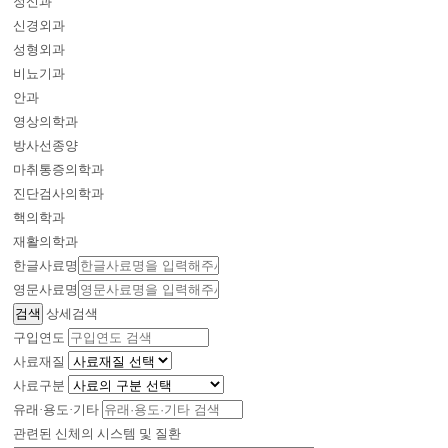
정신과
신경외과
성형외과
비뇨기과
안과
영상의학과
방사선종양
마취통증의학과
진단검사의학과
핵의학과
재활의학과
한글사료명
영문사료명
상세검색
구입연도
사료재질
사료구분
유래·용도·기타
관련된 신체의 시스템 및 질환