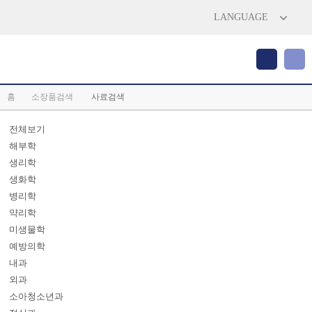
LANGUAGE
홈
소장품검색
사료검색
전체보기
해부학
생리학
생화학
병리학
약리학
미생물학
예방의학
내과
외과
소아청소년과