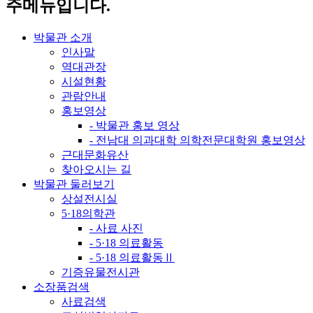
주메뉴입니다.
박물관 소개
인사말
역대관장
시설현황
관람안내
홍보영상
- 박물관 홍보 영상
- 전남대 의과대학 의학전문대학원 홍보영상
근대문화유산
찾아오시는 길
박물관 둘러보기
상설전시실
5·18의학관
- 사료 사진
- 5·18 의료활동
- 5·18 의료활동Ⅱ
기증유물전시관
소장품검색
사료검색