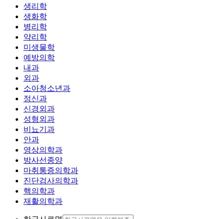
생리학
생화학
병리학
약리학
미생물학
예방의학
내과
외과
소아청소년과
정신과
신경외과
성형외과
비뇨기과
안과
영상의학과
방사선종양
마취통증의학과
진단검사의학과
핵의학과
재활의학과