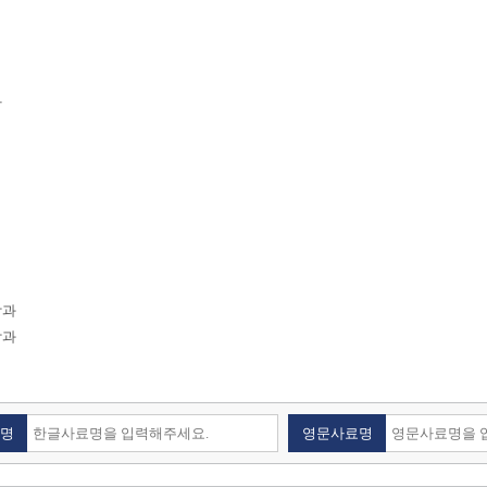
과
학과
학과
명
영문사료명