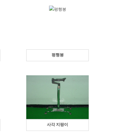
평행봉
사각 지팡이