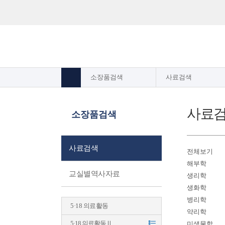
소장품검색
사료검색
사료
소장품검색
사료검색
전체보기
해부학
교실별역사자료
생리학
생화학
병리학
5·18 의료활동
약리학
5·18 의료활동Ⅱ
미생물학