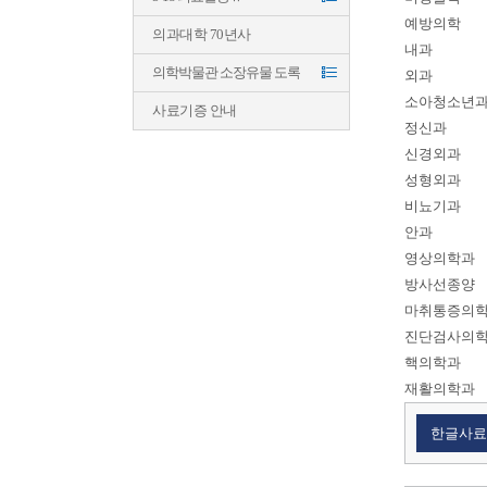
예방의학
의과대학 70년사
내과
의학박물관 소장유물 도록
외과
소아청소년
사료기증 안내
정신과
신경외과
성형외과
비뇨기과
안과
영상의학과
방사선종양
마취통증의
진단검사의
핵의학과
재활의학과
한글사료