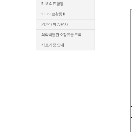
5·18 의료활동
5·18 의료활동Ⅱ
의과대학 70년사
의학박물관 소장유물 도록
사료기증 안내