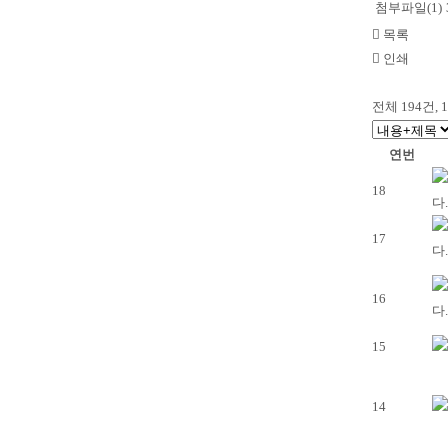
첨부파일(1)
목록
인쇄
전체
194
건, 
연번
18
다.
17
다.
16
다.
15
14