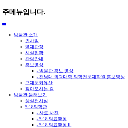
주메뉴입니다.
박물관 소개
인사말
역대관장
시설현황
관람안내
홍보영상
- 박물관 홍보 영상
- 전남대 의과대학 의학전문대학원 홍보영상
근대문화유산
찾아오시는 길
박물관 둘러보기
상설전시실
5·18의학관
- 사료 사진
- 5·18 의료활동
- 5·18 의료활동Ⅱ