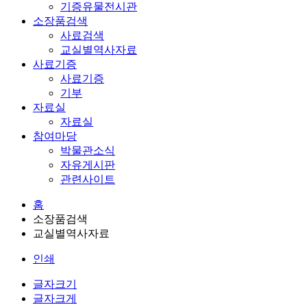
기증유물전시관
소장품검색
사료검색
교실별역사자료
사료기증
사료기증
기부
자료실
자료실
참여마당
박물관소식
자유게시판
관련사이트
홈
소장품검색
교실별역사자료
인쇄
글자크기
글자크게