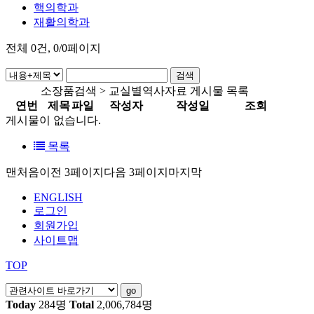
핵의학과
재활의학과
전체
0
건, 0/0페이지
소장품검색 > 교실별역사자료 게시물 목록
연번
제목
파일
작성자
작성일
조회
게시물이 없습니다.
목록
맨처음
이전 3페이지
다음 3페이지
마지막
ENGLISH
로그인
회원가입
사이트맵
TOP
Today
284명
Total
2,006,784명