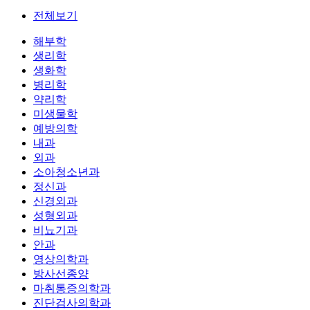
전체보기
해부학
생리학
생화학
병리학
약리학
미생물학
예방의학
내과
외과
소아청소년과
정신과
신경외과
성형외과
비뇨기과
안과
영상의학과
방사선종양
마취통증의학과
진단검사의학과