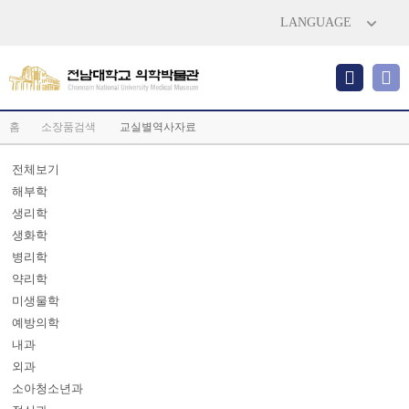
LANGUAGE
홈
소장품검색
교실별역사자료
전체보기
해부학
생리학
생화학
병리학
약리학
미생물학
예방의학
내과
외과
소아청소년과