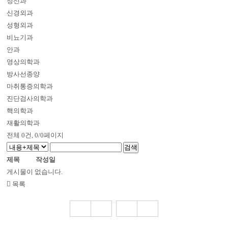
정신과
신경외과
성형외과
비뇨기과
안과
영상의학과
방사선종양
마취통증의학과
진단검사의학과
핵의학과
재활의학과
전체
0
건, 0/0페이지
제목
작성일
게시물이 없습니다.
목록